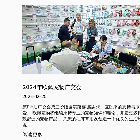
第134届广州博览会
2024-12-25
的支持与厚
由于我们产品的设计和引人注目的颜色，我们的展位吸引
开发更多精
量客户，也吸引了广交会的新闻中心。他们拍摄并报道了
良的生活环
的展位。 重要的是，我们在本次展会中获得了大额订单—
过一万台宠物饮水机，十四万支宠物刷子。在首次合作后
户又再次向我们下了订单。 感谢客户的信任，这是对我们
量和服务的肯定！