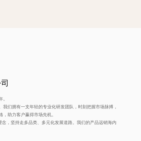
多功能可调式透气宠物安全带？
拟合：可调皮带可确保对各种大小的宠物的严格
小型狗。，从中小型狗。
透气网格使您的宠物保持凉爽舒适，并具有相对
风险。，并具有相对较小的过热风险。
：易于使用的设计节省了时间和精力，使宠物主
方便。，使宠物主人在旅途中方便。
公司
高质量的材料确保安全带将持续下去，从而提供
而提供价值。
年。
反射元素可以提高弱光条件下的知名度，从而在
。我们拥有一支年轻的专业化研发团队，时刻把握市场脉搏，
格，助力客户赢得市场先机。
间提高安全性。，从而在夜间步行期间提高安全
的理念，坚持走多品类、多元化发展道路。我们的产品远销海内
式透气宠物安全带是寻求可调节性，透气性和功