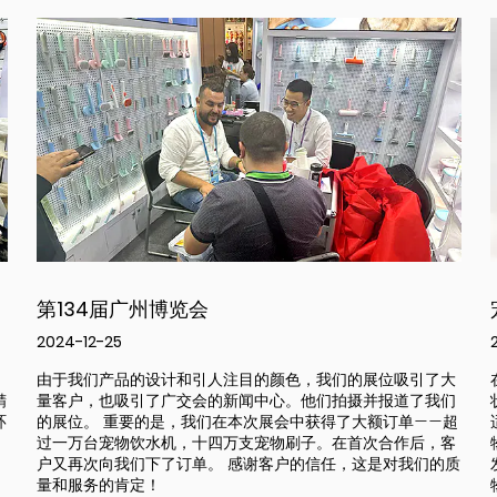
宠物家庭的必备美容梳子
2024-11-25
了大
在为宠物选择梳子时，需要考虑宠物的毛发类型、长度、皮肤
我们
状况以及宠物的舒适度。以下是一些常见的宠物梳子类型及其
—超
适用情况： 1.滑梳（Slicker Brush）: -适用对象：中长毛宠
，客
物，如贵宾犬、马尔济斯犬等。 -功能：去除死毛和松散的毛
的质
发，减少打结。 2.铁梳（Wire Brush）: -适用对象：短毛宠
物，如梗犬、猎犬等。 -功能：去除死毛，促进血液循环。 3.