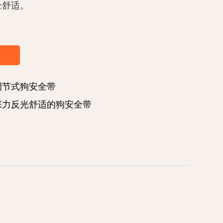
全舒适。
格：多功能可调式透气宠物安全带，用透气的网
，使您的宠物保持凉爽舒适，尤其是在温暖的天
动之后。网格织物可用于空气循环，从而降低过
，从而降低过热的风险。
调节式狗安全带
用：将线束在宠物的头上滑动，将其扣紧并调整
张力反光舒适的狗安全带
简便地应用。柔软，耐用的尼龙材料和衬垫缓冲
的宠物全天的舒适感。，耐用的尼龙材料和衬垫
保您的宠物全天的舒适感。
由高质量，耐用的尼龙制成，多功能可调式透气
旨在承受活跃宠物的日常磨损。这些材料对眼泪
抵抗力，从而确保了持久的产品。，从而确保了
。