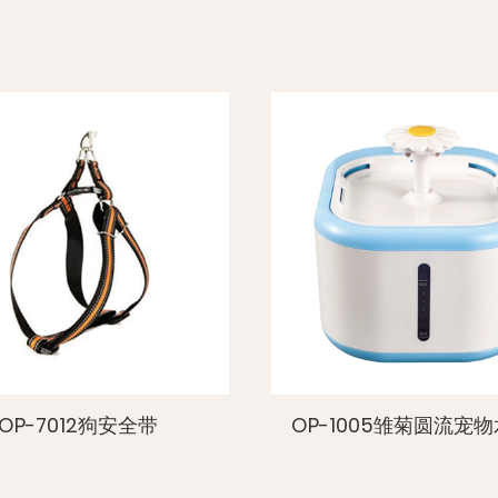
5。反射安
有整个材料
有微弱的光
全。，使您
6。超明亮
透气宠物安
下，这些条
全性。，为
7。多功能
其适合各种
-1005雏菊圆流宠物水喷泉
OP-2005弯曲的背
和可调节性
针头宠物梳子
使用。耐用