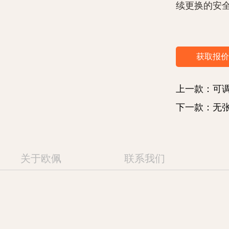
续更换的安
2。透气网
眼材料构建
获取报价
气或剧烈活
热的风险。
上一款：可
3。易于使
下一款：无
皮带以快速
剂可确保您
缓冲剂可确
关于欧佩
联系我们
4.耐用性：
宠物安全带
和磨损具有
持久的产品