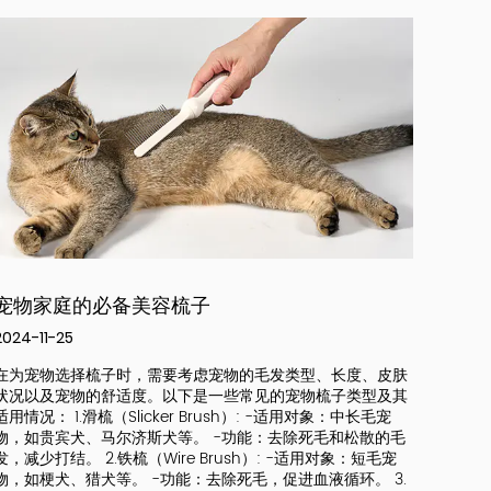
分享有关养家宠物的实用知识
如
2024-11-25
202
保持宠物确实需要时间和精力来保持环境清洁。这是一些清洁
宠物
计划的建议： 1. 定期清洁：为了确保您的宠物和家庭环境的卫
一个
生，定期清洁宠物笼子，食物碗，水碗和其他用品。清洁的频
保该
率取决于宠物的活动水平和饮食习惯。对于一些更活跃的宠
于清
物，例如狗，每日清洁可能更合适。对于其他宠物，例如猫，
件
每周清洁可能就足够了。 2. 常规沐浴：定期洗澡，特定次数取
3.