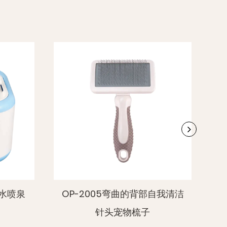
全性：增强安全性是该安全带的优先事项，它具
中编织的反射线。这确保了晚上的可见性，即使
源，使您的宠物在晚上散步时更加可见和安
的宠物在晚上散步时更加可见和安全。
的反射条：为了增加夜间安全性，多功能可调式
全带配备了超明亮的反射条。即使在弱光条件
带也脱颖而出，为您和您的宠物提供了额外的安
您和您的宠物提供了额外的安全性。
性：这种安全带不仅是散步；它的多功能设计使
活动，包括培训会议，冒险和日常使用。耐用性
部自我清洁
OP-3012耙子别针梳子
使其成为宠物主人的多功能选择。，冒险和日常
性和可调节性使其成为宠物主人的多功能选择。